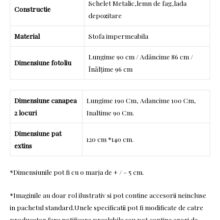
Schelet Metalic,lemn de fag,lada
Constructie
depozitare
Material
Stofa impermeabila
Lungime 90 cm / Adâncime 86 cm /
Dimensiune fotoliu
Înălțime 96 cm
Dimensiune canapea
Lungime 190 Cm, Adancime 100 Cm,
2 locuri
Inaltime 90 Cm.
Dimensiune pat
120 cm *140 cm.
extins
*Dimensiunile pot fi cu o marja de + / – 5 cm.
*Imaginile au doar rol ilustrativ si pot contine accesorii neincluse
in pachetul standard.Unele specificatii pot fi modificate de catre
producator fara notificare prealabila sau pot contine erori de