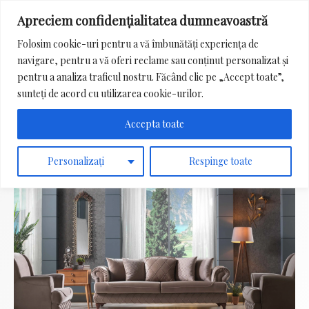
Apreciem confidențialitatea dumneavoastră
Main
Folosim cookie-uri pentru a vă îmbunătăți experiența de
Menu
navigare, pentru a vă oferi reclame sau conținut personalizat și
Search
pentru a analiza traficul nostru. Făcând clic pe „Accept toate”,
for:
sunteți de acord cu utilizarea cookie-urilor.
Accepta toate
Personalizați
Respinge toate