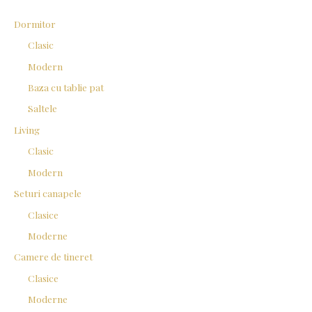
f
Dormitor
o
Clasic
r
Modern
:
Baza cu tablie pat
Saltele
Living
Clasic
Modern
Seturi canapele
Clasice
Moderne
Camere de tineret
Clasice
Moderne