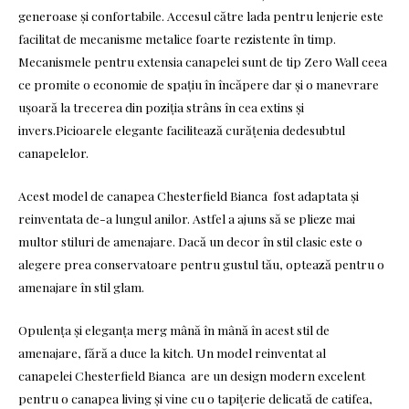
generoase și confortabile. Accesul către lada pentru lenjerie este
facilitat de mecanisme metalice foarte rezistente în timp.
Mecanismele pentru extensia canapelei sunt de tip Zero Wall ceea
ce promite o economie de spațiu în încăpere dar și o manevrare
ușoară la trecerea din poziția strâns în cea extins și
invers.Picioarele elegante facilitează curățenia dedesubtul
canapelelor.
Acest model de canapea Chesterfield Bianca fost adaptata și
reinventata de-a lungul anilor. Astfel a ajuns să se plieze mai
multor stiluri de amenajare. Dacă un decor în stil clasic este o
alegere prea conservatoare pentru gustul tău, optează pentru o
amenajare în stil glam.
Opulența și eleganța merg mână în mână în acest stil de
amenajare, fără a duce la kitch. Un model reinventat al
canapelei Chesterfield Bianca are un design modern excelent
pentru o canapea living și vine cu o tapițerie delicată de catifea,