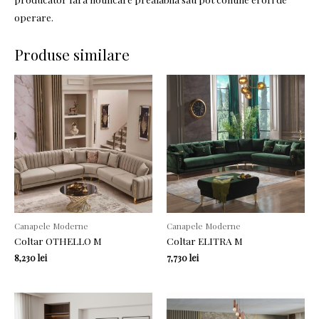
operare.
Produse similare
Canapele Moderne
Canapele Moderne
Coltar OTHELLO M
Coltar ELITRA M
8,230
lei
7,730
lei