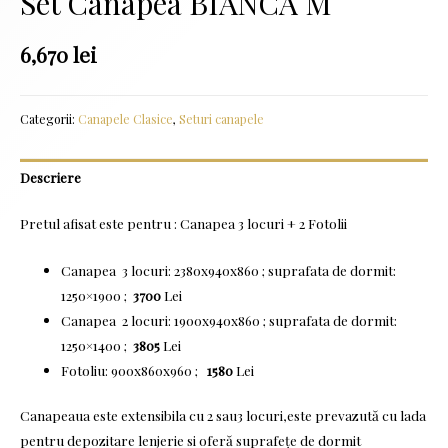
Set Canapea BIANCA M
6,670
lei
Categorii:
Canapele Clasice
,
Seturi canapele
Descriere
Pretul afisat este pentru : Canapea 3 locuri + 2 Fotolii
Canapea 3 locuri: 2380x940x860 ; suprafata de dormit:
1250×1900 ;
3700
Lei
Canapea 2 locuri: 1900x940x860 ; suprafata de dormit:
1250×1400 ;
3805
Lei
Fotoliu: 900x860x960 ;
1580
Lei
Canapeaua este extensibila cu 2 sau3 locuri,este prevazută cu lada
pentru depozitare lenjerie si oferă suprafețe de dormit