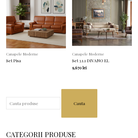
Canapele Moderne
Canapele Moderne
Set Pisa
Set 3.1.1 DIVANO EL
9,670
lei
S
e
a
r
c
CATEGORII PRODUSE
h