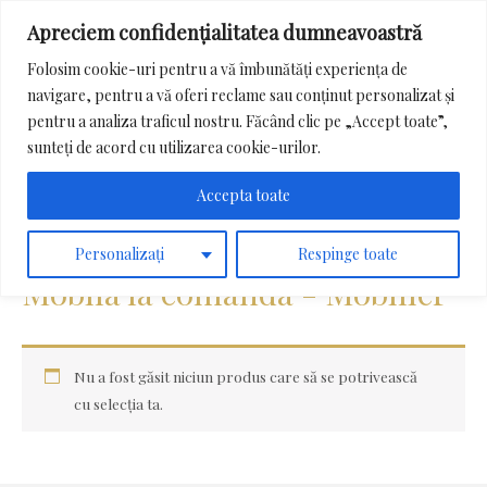
Apreciem confidențialitatea dumneavoastră
Main
Folosim cookie-uri pentru a vă îmbunătăți experiența de
Menu
navigare, pentru a vă oferi reclame sau conținut personalizat și
Search
pentru a analiza traficul nostru. Făcând clic pe „Accept toate”,
for:
sunteți de acord cu utilizarea cookie-urilor.
Accepta toate
Prima pagină
/ Mobila la comanda - Mobilier
Personalizați
Respinge toate
Mobila la comanda - Mobilier
Nu a fost găsit niciun produs care să se potrivească
cu selecția ta.