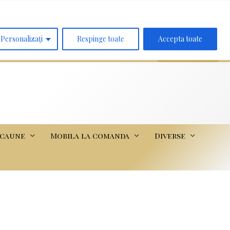
Search
for:
Personalizați
Respinge toate
Accepta toate
scaune
Mobila la comanda
Diverse