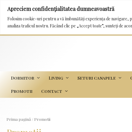
Apreciem confidențialitatea dumneavoastră
0232 222 233 / 0745 989 114 mobila_trans@yah
Folosim cookie-uri pentru a vă îmbunătăți experiența de navigare, p
analiza traficul nostru. Făcând clic pe „Accept toate”, sunteți de aco
Dormitor
Living
Seturi canapele
Promotii
Contact
Prima pagină
/ Promotii