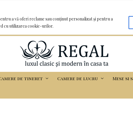
oo.com | Clădirea Basarabia - Iasi
entru a vă oferi reclame sau conținut personalizat și pentru a
rd cu utilizarea cookie-urilor.
Camere de tineret
Camere de lucru
Mese si 