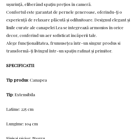
ușurință, eliberând spațiu prețios în cameră.
Confortul este garantat de pernele generoase, oferindu-ți o
experiență de relaxare plăcută și odihnitoare. Designul elegant și
linile curate ale canapelei Lea se integrează armonios în orice
decor, conferind un aer sofisticat încăperii tale.
Alege funcționalitatea, frumusețea într-un singur produs si
transformă-ți livingul într-un spațiu rafinat și primitor.
SPECIFICATII
:
Tip produs
: Canapea
Tip
: Extensibila
Latime: 225 cm
Lungime: 104 cm
Finisaj picior: Negru