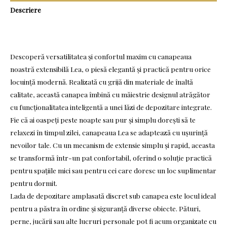
Descriere
Descoperă versatilitatea și confortul maxim cu canapeaua
noastră extensibilă Lea, o piesă elegantă și practică pentru orice
locuință modernă. Realizată cu grijă din materiale de înaltă
calitate, această canapea îmbină cu măiestrie designul atrăgător
cu funcționalitatea inteligentă a unei lăzi de depozitare integrate.
Fie că ai oaspeți peste noapte sau pur și simplu dorești să te
relaxezi în timpul zilei, canapeaua Lea se adaptează cu ușurință
nevoilor tale. Cu un mecanism de extensie simplu și rapid, aceasta
se transformă într-un pat confortabil, oferind o soluție practică
pentru spațiile mici sau pentru cei care doresc un loc suplimentar
pentru dormit.
Lada de depozitare amplasată discret sub canapea este locul ideal
pentru a păstra în ordine și siguranță diverse obiecte. Pături,
perne, jucării sau alte lucruri personale pot fi acum organizate cu