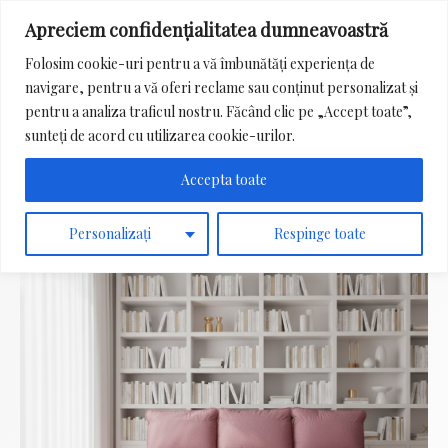
Apreciem confidențialitatea dumneavoastră
Main
Folosim cookie-uri pentru a vă îmbunătăți experiența de
Menu
navigare, pentru a vă oferi reclame sau conținut personalizat și
Search
pentru a analiza traficul nostru. Făcând clic pe „Accept toate”,
for:
sunteți de acord cu utilizarea cookie-urilor.
Accepta toate
Personalizați
Respinge toate