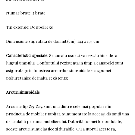
Numar brate: 2 brate
Tip extensie: Doppelliege
Dimensiune suprafata de dormit (cm): 144 x 193 cm
Caracteristici speciale
: Se curata usor si va rezista bine de-a
lungul timpului; Confortul si rezistenta in timp a canapelei sunt
asigurate prin folosirea arcurilor sinusoidale si a spumei
poliuretanice de inalta rezistenta;
Arcuri sinusoidale
Arcurile tip Zig Zag sunt una dintre cele mai populare în
producția de mobilier tapițat. Sunt montate la aceeași distanță una
de cealaltă pe rama mobilierului. Datorită formei lor ondulate,
aceste arcuri sunt elastice și durabile. Cu ajutorul acestora,