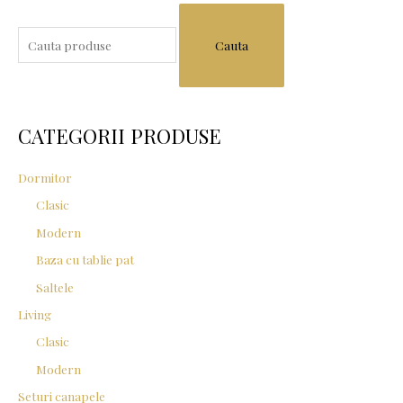
S
e
a
r
c
CATEGORII PRODUSE
h
f
Dormitor
o
Clasic
r
Modern
:
Baza cu tablie pat
Saltele
Living
Clasic
Modern
Seturi canapele