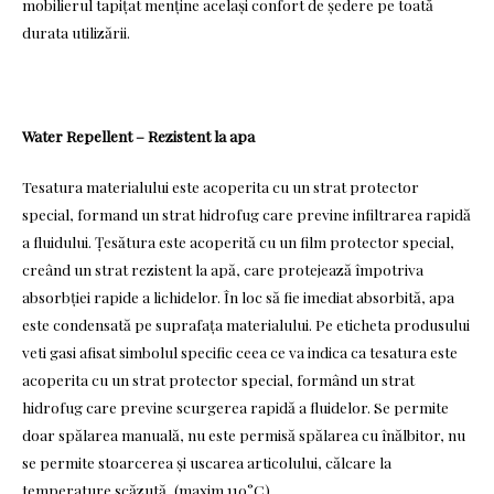
mobilierul tapițat menține același confort de ședere pe toată
durata utilizării.
Water Repellent – Rezistent la apa
Tesatura materialului este acoperita cu un strat protector
special, formand un strat hidrofug care previne infiltrarea rapidă
a fluidului. Țesătura este acoperită cu un film protector special,
creând un strat rezistent la apă, care protejează împotriva
absorbției rapide a lichidelor. În loc să fie imediat absorbită, apa
este condensată pe suprafața materialului. Pe eticheta produsului
veti gasi afisat simbolul specific ceea ce va indica ca tesatura este
acoperita cu un strat protector special, formând un strat
hidrofug care previne scurgerea rapidă a fluidelor. Se permite
doar spălarea manuală, nu este permisă spălarea cu înălbitor, nu
se permite stoarcerea și uscarea articolului, călcare la
temperature scăzută, (maxim 110°С).