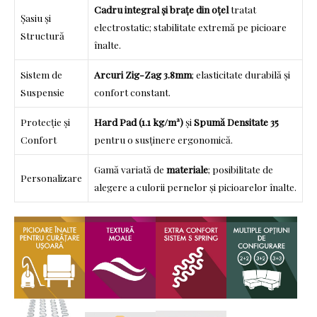
Cadru integral și brațe din oțel
tratat
Șasiu și
electrostatic; stabilitate extremă pe picioare
Structură
înalte.
Sistem de
Arcuri Zig-Zag 3.8mm
; elasticitate durabilă și
Suspensie
confort constant.
Protecție și
Hard Pad (1.1 kg/m²)
și
Spumă Densitate 35
Confort
pentru o susținere ergonomică.
Gamă variată de
materiale
; posibilitate de
Personalizare
alegere a culorii pernelor și picioarelor înalte.