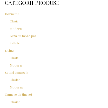
CATEGORII PRODUSE
h
f
Dormitor
o
Clasic
r
Modern
:
Baza cu tablie pat
Saltele
Living
Clasic
Modern
Seturi canapele
Clasice
Moderne
Camere de tineret
Clasice