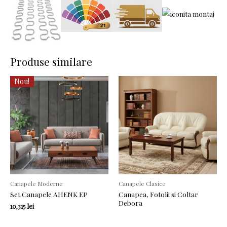
Produse similare
Nou!
Canapele Moderne
Canapele Clasice
Set Canapele AHENK EP
Canapea, Fotolii si Coltar
Debora
10,315
lei