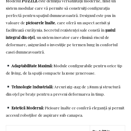
Modelul
PUZZLE
este definiția versatilității moderne, fiind un
sistem modular care vă permite să construiți configurația
perfectă pentru spațiul dumneavoastră. Designul este pus în
valoare de
picioarele înalte
, care oferă un aspect aerisit și
facilitează curățenia. Secretul rezistenței sale constă în
șasiul
integral din oțel
, un sistem inovator care elimină riscul de
deformare, asigurând o investiție pe termen lung în confortul
casei dumneavoastră.
Adaptabilitate Maximă:
Module configurabile pentru orice tip
de living, de la spații compacte la zone generoase.
Tehnologie Industrială:
Arcuri zig-zag de 3.8mm și structură
din oțel pe brațe pentru a preveni deformarea în timp.
Estetică Modernă:
Picioare înalte ce conferă eleganță și permit
accesul roboților de aspirare sub canapea.