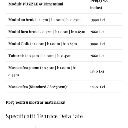
Preț (TVA
Module PUZZLE & Dimensiuni
inclus)
Modul cu brat:
L: 1.17m | l: 1.00m | h: 0.85m
3990 Lei
Modul fara brat:
L: 0.92m | l: 1.00m | h: 0.85m
2860 Lei
Modul Colt:
L: 1.00m | l: 1.00m | h: 0.85m
3990 Lei
Taburet:
L: 0.92m | l: 1.00m | h: 0.45m
2860 Lei
Masa cafea 50cm:
L: 0.50m | l: 1.00m | h:
1840 Lei
0.44m
Masa cafea (Standard / 60*30cm):
1840 Lei
Preț pentru mostrar material K1!
Specificații Tehnice Detaliate