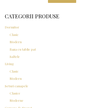
r
c
CATEGORII PRODUSE
h
f
Dormitor
o
Clasic
r
Modern
:
Baza cu tablie pat
Saltele
Living
Clasic
Modern
Seturi canapele
Clasice
Moderne
Camere de tineret