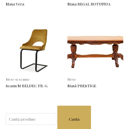
Masa Vera
Masa REGAL ROTUNDA
Mese si scaune
Mese
Scaun M BELDEC FB. G.
Masă PRESTIGE
S
e
a