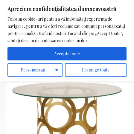
Apreciem confidențialitatea dumneavoastră
Main
Folosim cookie-uri pentru a vă îmbunătăți experiența de
Menu
navigare, pentru a vă oferi reclame sau conținut personalizat și
Search
pentru a analiza traficul nostru. Făcând clic pe „Accept toate”,
for:
sunteți de acord cu utilizarea cookie-urilor.
Accepta toate
Personalizați
Respinge toate