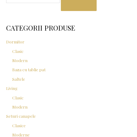
a
r
c
CATEGORII PRODUSE
h
f
Dormitor
o
Clasic
r
Modern
:
Baza cu tablie pat
Saltele
Living
Clasic
Modern
Seturi canapele
Clasice
Moderne