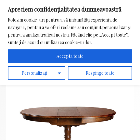
Apreciem confidențialitatea dumneavoastră
Main
Folosim cookie-uri pentru a vă îmbunătăți experiența de
Menu
navigare, pentru a vă oferi reclame sau conținut personalizat și
Search
pentru a analiza traficul nostru. Făcând clic pe „Accept toate”,
for:
sunteți de acord cu utilizarea cookie-urilor.
Accepta toate
Personalizați
Respinge toate