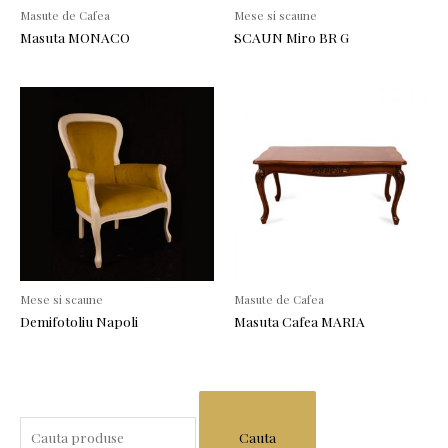
Masute de Cafea
Mese si scaune
Masuta MONACO
SCAUN Miro BR G
Mese si scaune
Masute de Cafea
Demifotoliu Napoli
Masuta Cafea MARIA
S
e