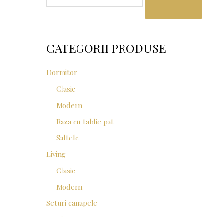
a
r
c
CATEGORII PRODUSE
h
f
Dormitor
o
Clasic
r
Modern
:
Baza cu tablie pat
Saltele
Living
Clasic
Modern
Seturi canapele