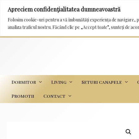
Apreciem confidențialitatea dumneavoastră
0232 222 233 / 0745 989 114 mobila_trans@yah
Folosim cookie-uri pentru a vă îmbunătăți experiența de navigare, p
analiza traficul nostru. Făcând clic pe „Accept toate”, sunteți de aco
Dormitor
Living
Seturi canapele
Promotii
Contact