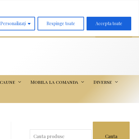
Search
for:
Personalizați
Respinge toate
Accepta toate
scaune
Mobila la comanda
Diverse
S
e