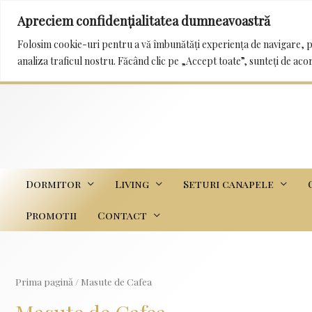
Apreciem confidențialitatea dumneavoastră
0232 222 233 / 0745 989 114 mobila_trans@yah
Folosim cookie-uri pentru a vă îmbunătăți experiența de navigare, p
analiza traficul nostru. Făcând clic pe „Accept toate”, sunteți de aco
Dormitor
Living
Seturi canapele
Promotii
Contact
Prima pagină
/ Masute de Cafea