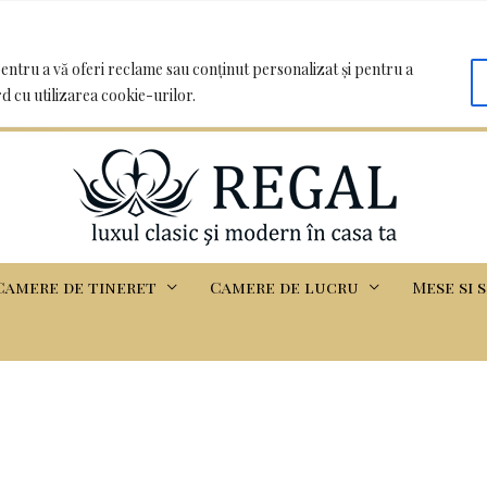
oo.com | Clădirea Basarabia - Iasi
entru a vă oferi reclame sau conținut personalizat și pentru a
rd cu utilizarea cookie-urilor.
Camere de tineret
Camere de lucru
Mese si 