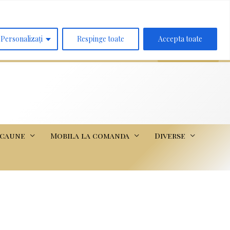
Search
for:
Personalizați
Respinge toate
Accepta toate
scaune
Mobila la comanda
Diverse