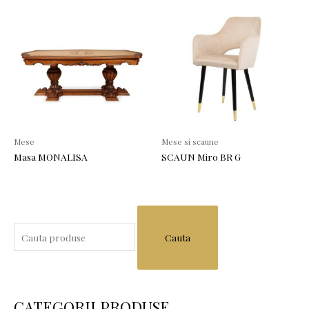
Mese
Mese si scaune
Masa MONALISA
SCAUN Miro BR G
S
e
a
r
c
CATEGORII PRODUSE
h