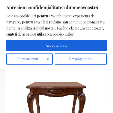
Apreciem confidențialitatea dumneavoastră
Main
Folosim cookie-uri pentru a vă îmbunătăți experiența de
Menu
navigare, pentru a vă oferi reclame sau conținut personalizat și
Search
pentru a analiza traficul nostru. Făcând clic pe „Accept toate”,
for:
sunteți de acord cu utilizarea cookie-urilor.
Accepta toate
Personalizați
Respinge toate