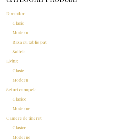
f
Dormitor
o
Clasic
r
Modern
:
Baza cu tablie pat
Saltele
Living
Clasic
Modern
Seturi canapele
Clasice
Moderne
Camere de tineret
Clasice
Moderne