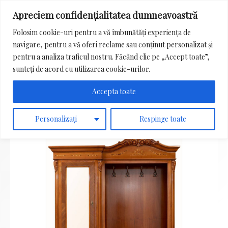
Apreciem confidențialitatea dumneavoastră
Main
Folosim cookie-uri pentru a vă îmbunătăți experiența de
Menu
navigare, pentru a vă oferi reclame sau conținut personalizat și
Search
pentru a analiza traficul nostru. Făcând clic pe „Accept toate”,
for:
sunteți de acord cu utilizarea cookie-urilor.
Accepta toate
Personalizați
Respinge toate