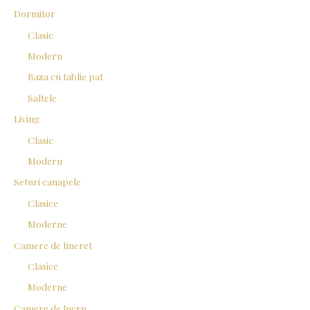
f
Dormitor
o
Clasic
r
Modern
:
Baza cu tablie pat
Saltele
Living
Clasic
Modern
Seturi canapele
Clasice
Moderne
Camere de tineret
Clasice
Moderne
Camere de lucru