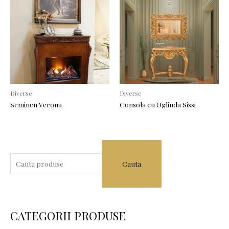
Diverse
Diverse
Semineu Verona
Consola cu Oglinda Sissi
S
e
a
r
c
CATEGORII PRODUSE
h