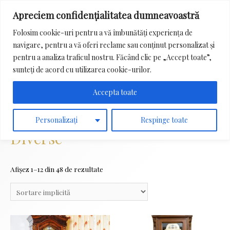
Apreciem confidențialitatea dumneavoastră
Main
Folosim cookie-uri pentru a vă îmbunătăți experiența de
Menu
navigare, pentru a vă oferi reclame sau conținut personalizat și
Search
pentru a analiza traficul nostru. Făcând clic pe „Accept toate”,
for:
sunteți de acord cu utilizarea cookie-urilor.
Accepta toate
Prima pagină
/ Diverse
Personalizați
Respinge toate
Diverse
Afișez 1–12 din 48 de rezultate