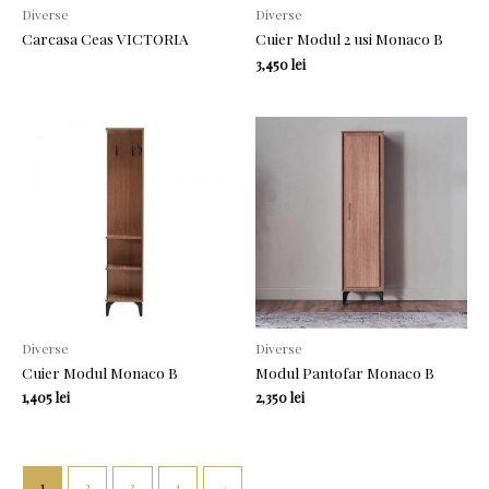
Diverse
Diverse
Carcasa Ceas VICTORIA
Cuier Modul 2 usi Monaco B
3,450
lei
Diverse
Diverse
Cuier Modul Monaco B
Modul Pantofar Monaco B
1,405
lei
2,350
lei
1
2
3
4
→