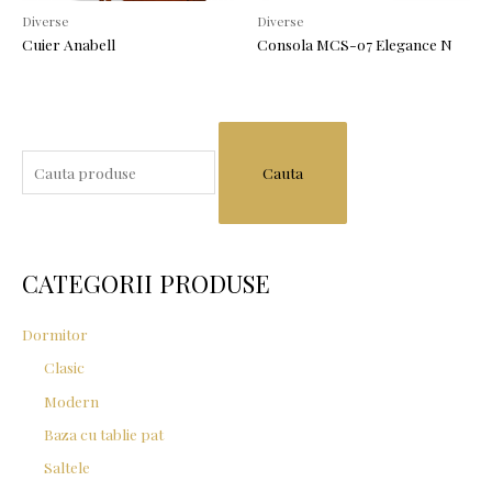
Diverse
Diverse
Cuier Anabell
Consola MCS-07 Elegance N
S
e
a
r
c
CATEGORII PRODUSE
h
f
Dormitor
o
Clasic
r
Modern
:
Baza cu tablie pat
Saltele