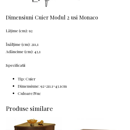
Dimensiuni Cuier Modul 2 usi Monaco
Lățime (cm): 92
Înălțime (cm): 211,1
Adâncime (cm): 43,1
Specificatii
Tip: Cuier
Dimensiune: 92×211.1×43.1cm
Culoare:Nuc
Produse similare