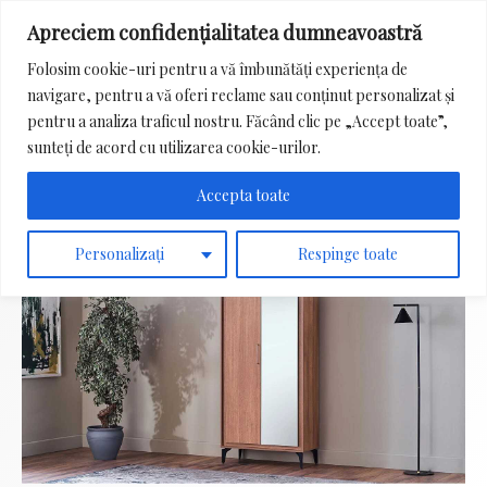
Apreciem confidențialitatea dumneavoastră
Main
Folosim cookie-uri pentru a vă îmbunătăți experiența de
Menu
navigare, pentru a vă oferi reclame sau conținut personalizat și
Search
pentru a analiza traficul nostru. Făcând clic pe „Accept toate”,
for:
sunteți de acord cu utilizarea cookie-urilor.
Accepta toate
Personalizați
Respinge toate