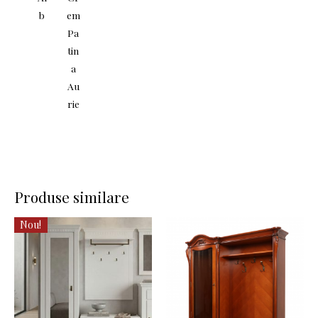
b
em
Pa
tin
a
Au
rie
Produse similare
Nou!