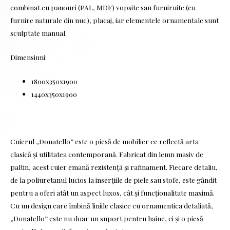
combinat cu panouri (PAL, MDF) vopsite sau furniruite (cu
furnire naturale din nuc), placaj, iar elementele ornamentale sunt
sculptate manual.
Dimensiuni:
1800x350x1900
1440x350x1900
Cuierul „Donatello” este o piesă de mobilier ce reflectă arta
clasică și utilitatea contemporană. Fabricat din lemn masiv de
paltin, acest cuier emană rezistență și rafinament. Fiecare detaliu,
de la poliuretanul lucios la inserțiile de piele sau stofe, este gândit
pentru a oferi atât un aspect luxos, cât și funcționalitate maximă.
Cu un design care îmbină liniile clasice cu ornamentica detaliată,
„Donatello” este nu doar un suport pentru haine, ci și o piesă