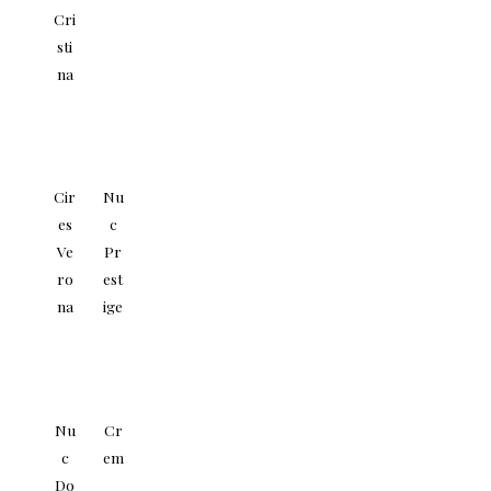
Cri
sti
na
Cir
Nu
es
c
Ve
Pr
ro
est
na
ige
Nu
Cr
c
em
Do