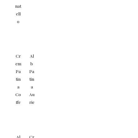
nat
ell
o
Cr
Al
em
b
Pa
Pa
tin
tin
a
a
Co
Au
ffe
rie
Al
Cr