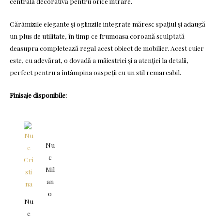
centrală decorativă pentru orice intrare.
Cărămizile elegante și oglinzile integrate măresc spațiul și adaugă
un plus de utilitate, în timp ce frumoasa coroană sculptată
deasupra completează regal acest obiect de mobilier. Acest cuier
este, cu adevărat, o dovadă a măiestriei și a atenției la detalii,
perfect pentru a întâmpina oaspeții cu un stil remarcabil.
Finisaje disponibile:
Nu
c
Mil
an
o
Nu
c