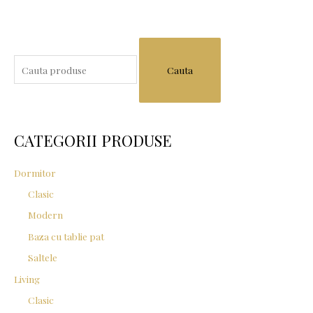
S
e
a
r
c
CATEGORII PRODUSE
h
f
Dormitor
o
Clasic
r
Modern
:
Baza cu tablie pat
Saltele
Living
Clasic