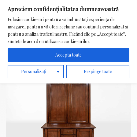
Apreciem confidențialitatea dumneavoastră
Main
Folosim cookie-uri pentru a vă îmbunătăți experiența de
Menu
navigare, pentru a vă oferi reclame sau conținut personalizat și
Search
pentru a analiza traficul nostru. Făcând clic pe „Accept toate”,
for:
sunteți de acord cu utilizarea cookie-urilor.
Accepta toate
Personalizați
Respinge toate