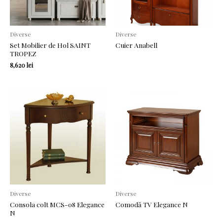
Diverse
Diverse
Set Mobilier de Hol SAINT
Cuier Anabell
TROPEZ
8,620
lei
Diverse
Diverse
Consola colt MCS-08 Elegance
Comodă TV Elegance N
N