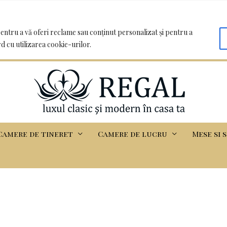
oo.com | Clădirea Basarabia - Iasi
entru a vă oferi reclame sau conținut personalizat și pentru a
rd cu utilizarea cookie-urilor.
Camere de tineret
Camere de lucru
Mese si 