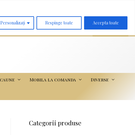
Search
for:
Personalizați
Respinge toate
Accepta toate
scaune
Mobila la comanda
Diverse
Categorii produse