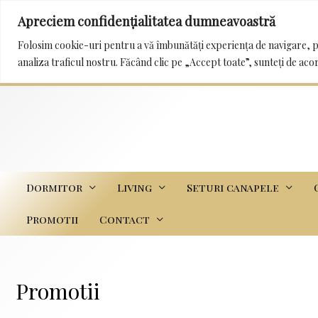
Apreciem confidențialitatea dumneavoastră
0232 222 233 / 0745 989 114 mobila_trans@yah
Folosim cookie-uri pentru a vă îmbunătăți experiența de navigare, p
analiza traficul nostru. Făcând clic pe „Accept toate”, sunteți de aco
Dormitor
Living
Seturi canapele
Promotii
Contact
Promotii