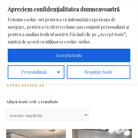
Apreciem confidențialitatea dumneavoastră
Main
Folosim cookie-uri pentru a vă îmbunătăți experiența de
Menu
navigare, pentru a vă oferi reclame sau conținut personalizat și
Search
pentru a analiza traficul nostru. Făcând clic pe „Accept toate”,
for:
sunteți de acord cu utilizarea cookie-urilor.
Accepta toate
Prima pagină
/ Bucatarii
Personalizați
Respinge toate
Bucatarii
Afișez toate cele 2 rezultate