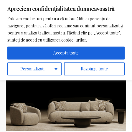
Apreciem confidențialitatea dumneavoastră
Main
Folosim cookie-uri pentru a vă îmbunătăți experiența de
Menu
navigare, pentru a vă oferi reclame sau conținut personalizat și
Search
pentru a analiza traficul nostru. Făcând clic pe „Accept toate”,
for:
sunteți de acord cu utilizarea cookie-urilor.
Accepta toate
Personalizați
Respinge toate