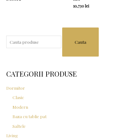
10,730
lei
S
e
a
r
c
CATEGORII PRODUSE
h
f
Dormitor
o
Clasic
r
Modern
:
Baza cu tablie pat
Saltele
Living