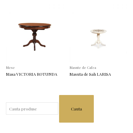
Mese
Masute de Cafea
Masa VICTORIA ROTUNDA
Masuta de Sah LARISA
S
e
a
r
c