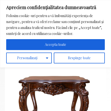
Apreciem confidențialitatea dumneavoastră
Main
Folosim cookie-uri pentru a vă îmbunătăți experiența de
Menu
navigare, pentru a vă oferi reclame sau conținut personalizat și
Search
pentru a analiza traficul nostru. Făcând clic pe „Accept toate”,
for:
sunteți de acord cu utilizarea cookie-urilor.
Accepta toate
Personalizați
Respinge toate