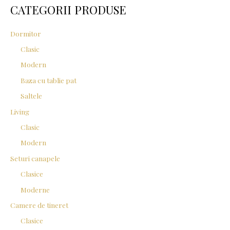
CATEGORII PRODUSE
h
f
Dormitor
o
Clasic
r
Modern
:
Baza cu tablie pat
Saltele
Living
Clasic
Modern
Seturi canapele
Clasice
Moderne
Camere de tineret
Clasice