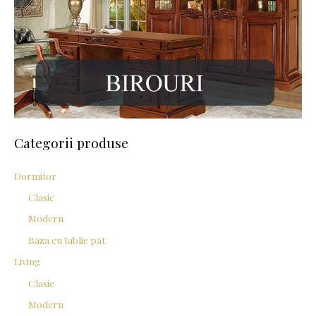
Categorii produse
Dormitor
Clasic
Modern
Baza cu tablie pat
Living
Clasic
Modern