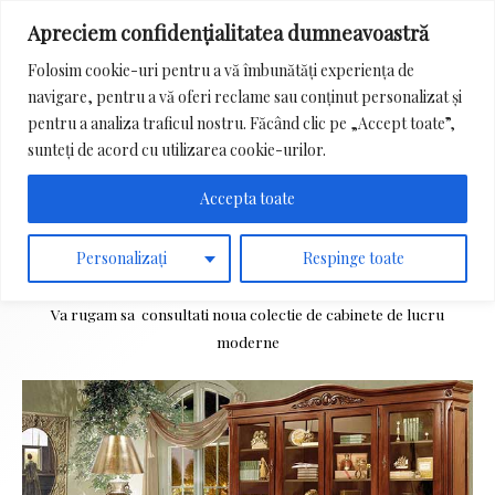
Apreciem confidențialitatea dumneavoastră
Main
Folosim cookie-uri pentru a vă îmbunătăți experiența de
Menu
navigare, pentru a vă oferi reclame sau conținut personalizat și
Search
pentru a analiza traficul nostru. Făcând clic pe „Accept toate”,
for:
sunteți de acord cu utilizarea cookie-urilor.
Accepta toate
Cabinete de lucru moderne
Personalizați
Respinge toate
Va rugam sa consultati noua colectie de cabinete de lucru
moderne