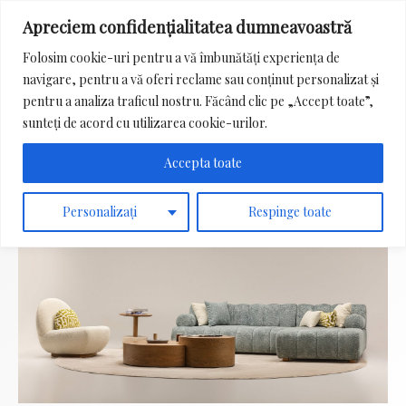
Apreciem confidențialitatea dumneavoastră
Main
Folosim cookie-uri pentru a vă îmbunătăți experiența de
Menu
navigare, pentru a vă oferi reclame sau conținut personalizat și
Search
pentru a analiza traficul nostru. Făcând clic pe „Accept toate”,
for:
sunteți de acord cu utilizarea cookie-urilor.
Accepta toate
Personalizați
Respinge toate