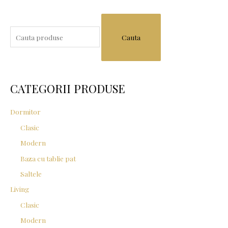
S
e
a
r
c
CATEGORII PRODUSE
h
f
Dormitor
o
Clasic
r
Modern
:
Baza cu tablie pat
Saltele
Living
Clasic
Modern