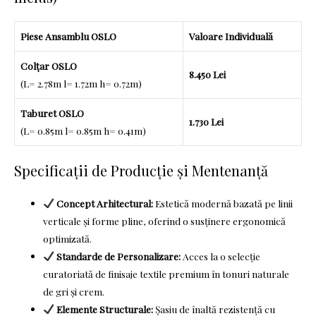
Piese Ansamblu OSLO
Valoare Individuală
Colțar OSLO
8.450 Lei
(L= 2.78m l= 1.72m h= 0.72m)
Taburet OSLO
1.730 Lei
(L= 0.85m l= 0.85m h= 0.41m)
Specificații de Producție și Mentenanță
Concept Arhitectural:
Estetică modernă bazată pe linii
verticale și forme pline, oferind o susținere ergonomică
optimizată.
Standarde de Personalizare:
Acces la o selecție
curatoriată de finisaje textile premium în tonuri naturale
de gri și crem.
Elemente Structurale:
Șasiu de înaltă rezistență cu