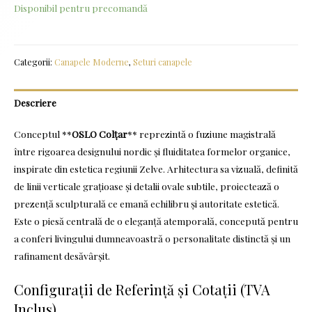
Disponibil pentru precomandă
Categorii:
Canapele Moderne
,
Seturi canapele
Descriere
Conceptul **
OSLO Colțar
** reprezintă o fuziune magistrală
între rigoarea designului nordic și fluiditatea formelor organice,
inspirate din estetica regiunii Zelve. Arhitectura sa vizuală, definită
de linii verticale grațioase și detalii ovale subtile, proiectează o
prezență sculpturală ce emană echilibru și autoritate estetică.
Este o piesă centrală de o eleganță atemporală, concepută pentru
a conferi livingului dumneavoastră o personalitate distinctă și un
rafinament desăvârșit.
Configurații de Referință și Cotații (TVA
Inclus)