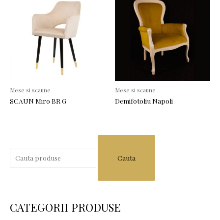
Mese si scaune
Mese si scaune
SCAUN Miro BR G
Demifotoliu Napoli
S
e
a
r
c
CATEGORII PRODUSE
h