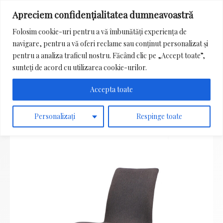
Apreciem confidențialitatea dumneavoastră
Main
Folosim cookie-uri pentru a vă îmbunătăți experiența de
Menu
navigare, pentru a vă oferi reclame sau conținut personalizat și
Search
pentru a analiza traficul nostru. Făcând clic pe „Accept toate”,
for:
sunteți de acord cu utilizarea cookie-urilor.
Accepta toate
Personalizați
Respinge toate