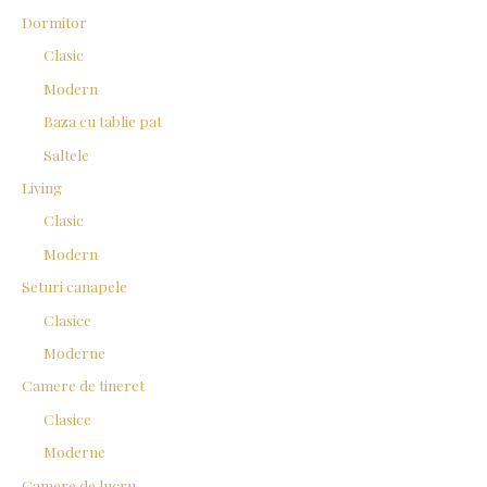
f
Dormitor
o
Clasic
r
Modern
:
Baza cu tablie pat
Saltele
Living
Clasic
Modern
Seturi canapele
Clasice
Moderne
Camere de tineret
Clasice
Moderne
Camere de lucru