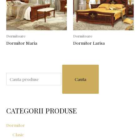
Dormitoare
Dormitoare
Dormitor Maria
Dormitor Larisa
S
e
a
r
c
CATEGORII PRODUSE
h
f
Dormitor
o
Clasic
r