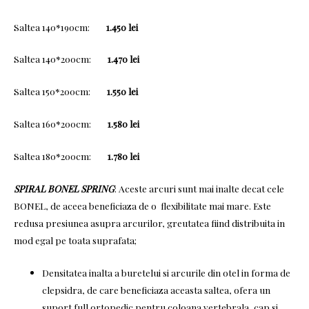
Saltea 140*190cm:
1.450 lei
Saltea 140*200cm:
1.470
lei
Saltea 150*200cm:
1.550 lei
Saltea 160*200cm:
1.580 lei
Saltea 180*200cm:
1.780 lei
SPIRAL BONEL SPRING
: Aceste arcuri sunt mai inalte decat cele
BONEL, de aceea beneficiaza de o flexibilitate mai mare. Este
redusa presiunea asupra arcurilor, greutatea fiind distribuita in
mod egal pe toata suprafata;
Densitatea inalta a buretelui si arcurile din otel in forma de
clepsidra, de care beneficiaza aceasta saltea, ofera un
suport full ortopedic pentru coloana vertebrala, cap si