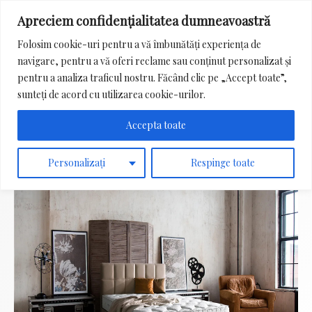
Apreciem confidențialitatea dumneavoastră
Main
Folosim cookie-uri pentru a vă îmbunătăți experiența de
Menu
navigare, pentru a vă oferi reclame sau conținut personalizat și
Search
pentru a analiza traficul nostru. Făcând clic pe „Accept toate”,
for:
sunteți de acord cu utilizarea cookie-urilor.
Accepta toate
Personalizați
Respinge toate