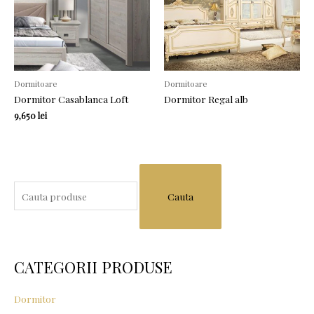
Dormitoare
Dormitoare
Dormitor Casablanca Loft
Dormitor Regal alb
9,650
lei
S
e
a
r
c
CATEGORII PRODUSE
h
f
Dormitor
o