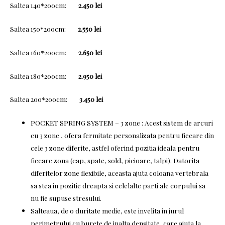
Saltea 140*200cm:
2.450
lei
Saltea 150*200cm:
2.550 lei
Saltea 160*200cm:
2.650 lei
Saltea 180*200cm:
2.950 lei
Saltea 200*200cm:
3.450 lei
POCKET SPRING SYSTEM – 3 zone : Acest sistem de arcuri
cu 3 zone , ofera fermitate personalizata pentru fiecare din
cele 3 zone diferite, astfel oferind pozitia ideala pentru
fiecare zona (cap, spate, sold, picioare, talpi). Datorita
diferitelor zone flexibile, aceasta ajuta coloana vertebrala
sa stea in pozitie dreapta si celelalte parti ale corpului sa
nu fie supuse stresului.
Salteaua, de o duritate medie, este invelita in jurul
perimetrului cu burete de inalta densitate, care ajuta la