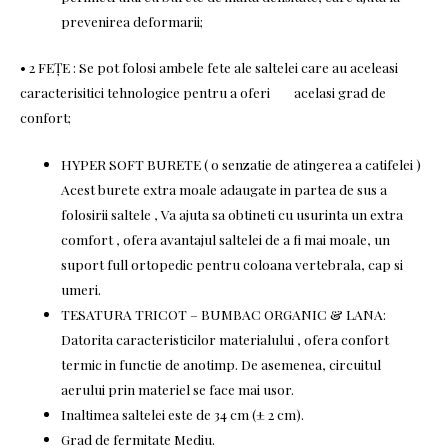
prevenirea deformarii;
• 2 FEŢE : Se pot folosi ambele fete ale saltelei care au aceleasi
caracterisitici tehnologice pentru a oferi acelasi grad de
confort;
HYPER SOFT BURETE ( o senzatie de atingerea a catifelei )
Acest burete extra moale adaugate in partea de sus a
folosirii saltele , Va ajuta sa obtineti cu usurinta un extra
comfort , ofera avantajul saltelei de a fi mai moale, un
suport full ortopedic pentru coloana vertebrala, cap si
umeri.
TESATURA TRICOT – BUMBAC ORGANIC & LANA:
Datorita caracteristicilor materialului , ofera confort
termic in functie de anotimp. De asemenea, circuitul
aerului prin materiel se face mai usor.
Inaltimea saltelei este de 34 cm (± 2 cm).
Grad de fermitate Mediu.