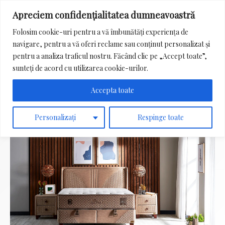
Apreciem confidențialitatea dumneavoastră
Main
Folosim cookie-uri pentru a vă îmbunătăți experiența de
Menu
navigare, pentru a vă oferi reclame sau conținut personalizat și
Search
pentru a analiza traficul nostru. Făcând clic pe „Accept toate”,
for:
sunteți de acord cu utilizarea cookie-urilor.
Accepta toate
Personalizați
Respinge toate