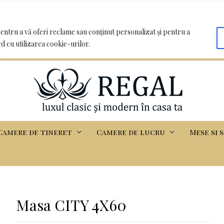
oo.com | Clădirea Basarabia - Iasi
entru a vă oferi reclame sau conținut personalizat și pentru a
rd cu utilizarea cookie-urilor.
Camere de tineret
Camere de lucru
Mese si 
Masa CITY 4X60