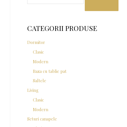
a
r
c
CATEGORII PRODUSE
h
f
Dormitor
o
Clasic
r
Modern
:
Baza cu tablie pat
Saltele
Living
Clasic
Modern
Seturi canapele