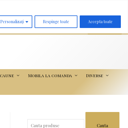
Search
for:
Personalizați
Respinge toate
Accepta toate
scaune
Mobila la comanda
Diverse
S
e