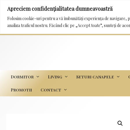
Apreciem confidențialitatea dumneavoastră
0232 222 233 / 0745 989 114 mobila_trans@yah
Folosim cookie-uri pentru a vă îmbunătăți experiența de navigare, p
analiza traficul nostru. Făcând clic pe „Accept toate”, sunteți de aco
Dormitor
Living
Seturi canapele
Promotii
Contact