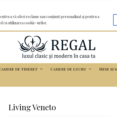
oo.com | Clădirea Basarabia - Iasi
entru a vă oferi reclame sau conținut personalizat și pentru a
rd cu utilizarea cookie-urilor.
Camere de tineret
Camere de lucru
Mese si 
Living Veneto