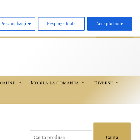
Search
for:
Personalizați
Respinge toate
Accepta toate
scaune
Mobila la comanda
Diverse
S
e