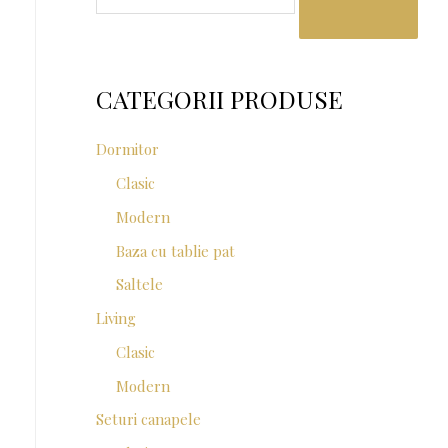
a
r
c
CATEGORII PRODUSE
h
f
Dormitor
o
Clasic
r
Modern
:
Baza cu tablie pat
Saltele
Living
Clasic
Modern
Seturi canapele