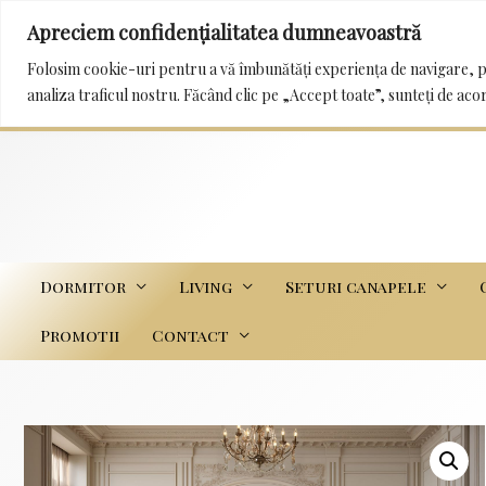
Apreciem confidențialitatea dumneavoastră
0232 222 233 / 0745 989 114 mobila_trans@yah
Folosim cookie-uri pentru a vă îmbunătăți experiența de navigare, p
analiza traficul nostru. Făcând clic pe „Accept toate”, sunteți de aco
Dormitor
Living
Seturi canapele
Promotii
Contact