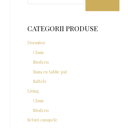
a
r
c
CATEGORII PRODUSE
h
f
Dormitor
o
Clasic
r
Modern
:
Baza cu tablie pat
Saltele
Living
Clasic
Modern
Seturi canapele