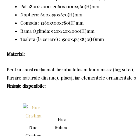
Pat 1800×2000: 2060x2100x960(H)mm
Noptiera: 600x390x670(H)mm
Comoda : 1260x500x780(H)mm
Rama Oglinda: 920x120x1000(H)mm
Toaleta (la cerere) : 1500x485x830(H)mm
Material:
Pentru construcţia mobilierului folosim lemn masiv (fag si tei)
furnire naturale din nuc), placaj, iar elementele ornamentale 
Finisaje disponibile:
Nuc
Nuc
Milano
Cristina