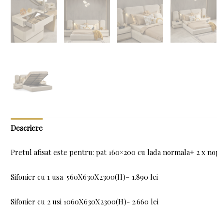
Descriere
Pretul afisat este pentru: pat 160×200 cu lada normala+ 2 x no
Sifonier cu 1 usa 560X630X2300(H)– 1.890 lei
Sifonier cu 2 usi 1060X630X2300(H)- 2.660 lei