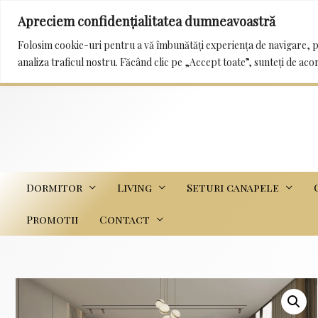
Apreciem confidențialitatea dumneavoastră
0232 222 233 / 0745 989 114 mobila_trans@yah
Folosim cookie-uri pentru a vă îmbunătăți experiența de navigare, p
analiza traficul nostru. Făcând clic pe „Accept toate”, sunteți de aco
Dormitor
Living
Seturi canapele
Promotii
Contact