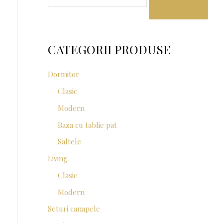
a
r
c
CATEGORII PRODUSE
h
f
Dormitor
o
Clasic
r
Modern
:
Baza cu tablie pat
Saltele
Living
Clasic
Modern
Seturi canapele