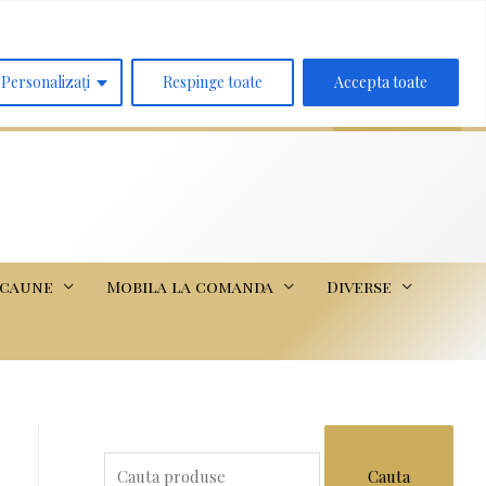
Search
for:
Personalizați
Respinge toate
Accepta toate
scaune
Mobila la comanda
Diverse
S
e