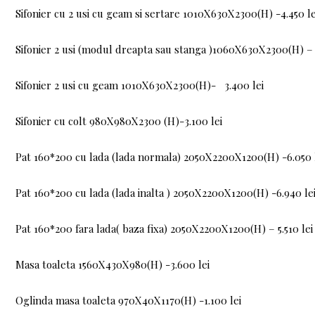
Sifonier cu 2 usi cu geam si sertare 1010X630X2300(H) -4.450 le
Sifonier 2 usi (modul dreapta sau stanga )1060X630X2300(H) – 2
Sifonier 2 usi cu geam 1010X630X2300(H)- 3.400 lei
Sifonier cu colt 980X980X2300 (H)-3.100 lei
Pat 160*200 cu lada (lada normala) 2050X2200X1200(H) -6.050 
Pat 160*200 cu lada (lada inalta ) 2050X2200X1200(H) -6.940 le
Pat 160*200 fara lada( baza fixa) 2050X2200X1200(H) – 5.510 lei
Masa toaleta 1560X430X980(H) -3.600 lei
Oglinda masa toaleta 970X40X1170(H) -1.100 lei