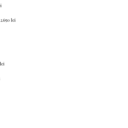
i
.650 lei
lei
i