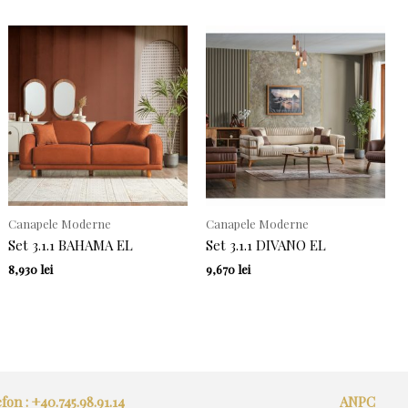
Canapele Moderne
Canapele Moderne
Set 3.1.1 BAHAMA EL
Set 3.1.1 DIVANO EL
8,930
lei
9,670
lei
fon : +40.745.98.91.14
ANPC