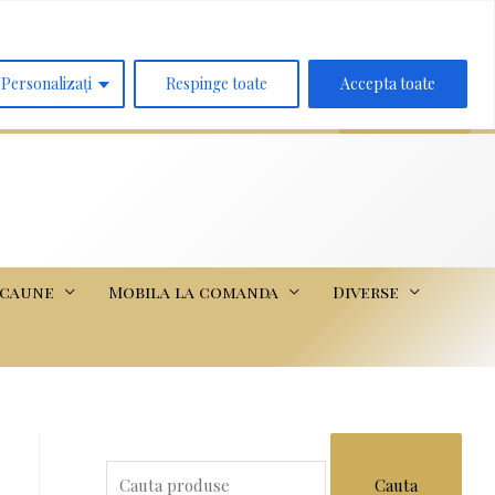
Search
for:
Personalizați
Respinge toate
Accepta toate
scaune
Mobila la comanda
Diverse
S
e