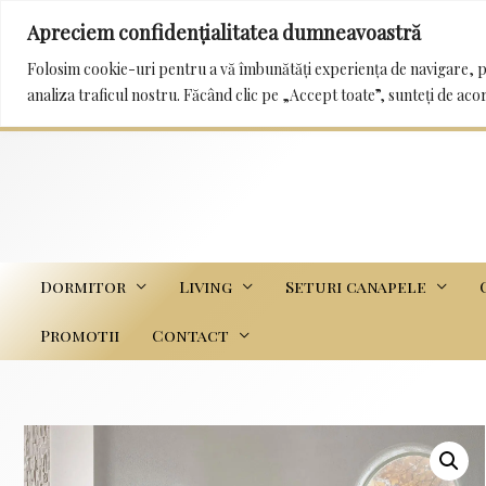
Apreciem confidențialitatea dumneavoastră
0232 222 233 / 0745 989 114 mobila_trans@yah
Folosim cookie-uri pentru a vă îmbunătăți experiența de navigare, p
analiza traficul nostru. Făcând clic pe „Accept toate”, sunteți de aco
Dormitor
Living
Seturi canapele
Promotii
Contact