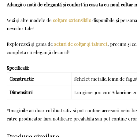
Adaugă o notă de eleganță și confort în casa ta cu noul coltar 
Vezi și alte modele de
colțare extensibile
disponibile și persona
nevoilor tale!
Explorează și gama de
seturi de colțar și taburet
, precum și c
completa cu eleganță decorul!
Specificatii:
Constructie
Schelet metalic,lemn de fag,st
Dimensiuni
Lungime 300 cm/ Adancime 200
*Imaginile au doar rol ilustrativ si pot contine accesorii neinclu
catre producator fara notificare prealabila sau pot contine eror
Produse similare