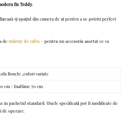
modern fix Teddy.
lizează-ți spațiul din camera de zi pentru a se potrivi perfect
ea de
măsuțe de cafea
– pentru un accesoriu asortat ce va
ofa Boucle ,culori variate
 cm / Inaltime 70 cm.
se in pachetul standard. Unele specificatii pot fi modificate de
i de operare.