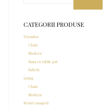
a
r
c
CATEGORII PRODUSE
h
f
Dormitor
o
Clasic
r
Modern
:
Baza cu tablie pat
Saltele
Living
Clasic
Modern
Seturi canapele