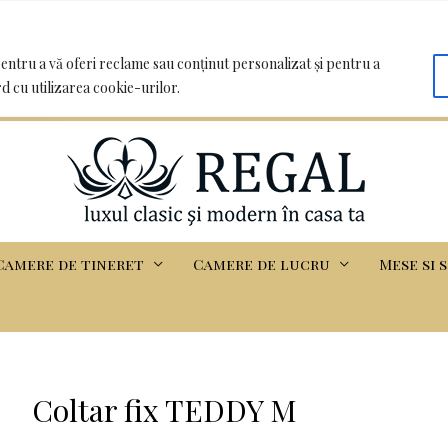
oo.com | Clădirea Basarabia - Iasi
entru a vă oferi reclame sau conținut personalizat și pentru a
rd cu utilizarea cookie-urilor.
Camere de tineret
Camere de lucru
Mese si 
Coltar fix TEDDY M