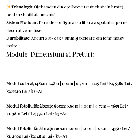
Tehnologie Oțel:
Cadru din oțel brevetat (inclusiv în brațe)
pentru stabilitate maximă.
Sistem Modular:
Permite configurarea liberă a spațiului; perne
decorative incluse.
Durabilitate:
Arcuri Zig-Zag 3.8mm și picioare din lemn masiv
înalte.
Module Dimensiuni si Preturi:
Modul cu braț 148cm:
1.48m | 1.00m | 0.72m =
5225 Lei / k1; 5380 Lei /
k2; 5540 Lei / k3=A1
Modul fotoliu fără brațe 80cm:
0.80m | 1.00m | 0.72m =
3695 Lei /
k1; 3810 Lei / k2; 3920 Lei / k3=A1
Modul fotoliu fără brațe 100cm:
1.00m | 1.00m | 0.72m =
4550 Lei /
k1; 4690 Lei /k2; 4830 Lei / k3=A1