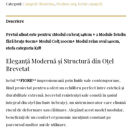
Categorii:
Canapele Moderne
,
Produse noi
,
Seturi canapele
Descriere
Pretul afisat este pentru: 1Modul cu braț 148cm + 2 Module fotoliu
fără brațe 80cm+ Modul Colț 100cm+ Modul relax oval 140cm,
stofa categoria K1!!!
Eleganță Modernă și Structură din Oțel
Brevetat
Setul **
FIORE
** impresionează prin liniile sale contemporane,
fiind proiectat pentru a oferi un echilibru perfect între estetică și
durabilitate extremă. Secretul rezistenței sale constă în șasiul
integral din oțel (inclusiv în brațe), un sistem inovator care elimină
riscul de deformare sau clătinare. Alegând acest model modular,
beneficiați de un confort ergonomic menținut constant pe
parcursul multor ani de utilizare.