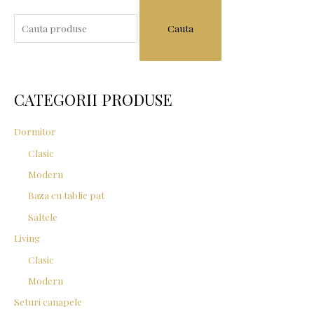
S
e
a
r
c
CATEGORII PRODUSE
h
f
Dormitor
o
Clasic
r
Modern
:
Baza cu tablie pat
Saltele
Living
Clasic
Modern
Seturi canapele