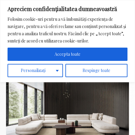
Apreciem confidențialitatea dumneavoastră
Main
Folosim cookie-uri pentru a vă îmbunătăți experiența de
Menu
navigare, pentru a vă oferi reclame sau conținut personalizat și
Search
pentru a analiza traficul nostru. Făcând clic pe „Accept toate”,
for:
sunteți de acord cu utilizarea cookie-urilor.
Accepta toate
Nou!
Personalizați
Respinge toate