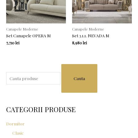
Canapele Moderne
Canapele Moderne
Set Canapele OPERA M
Set 3.1.1. NEVADA M
7,710
lei
8,980
lei
S
e
a
r
c
CATEGORII PRODUSE
h
f
Dormitor
o
Clasic
r