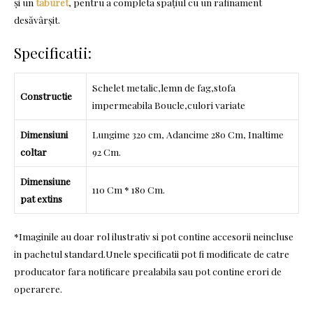
și un
taburet
, pentru a completa spațiul cu un rafinament
desăvârșit.
Specificatii:
Schelet metalic,lemn de fag,stofa
Constructie
impermeabila Boucle,culori variate
Dimensiuni
Lungime 320 cm, Adancime 280 Cm, Inaltime
coltar
92 Cm.
Dimensiune
110 Cm * 180 Cm.
pat extins
*Imaginile au doar rol ilustrativ si pot contine accesorii neincluse
in pachetul standard.Unele specificatii pot fi modificate de catre
producator fara notificare prealabila sau pot contine erori de
operarere.