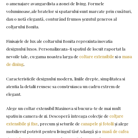
o amenajare avangardista a zonei de living. Formele
voluminoase,ale bratelor si spatarului sunt marcate prin cusături,
dau o notă elegantă, conturând frumos șezutul generos al
colțarului Bonita.
Finisajele de lux ale coltarului Bonita reprezinta inovatia
designului luxos. Personalizeaza-ti spatiul de locuit raportat la
nevoile tale, cu gama noastra larga de
coltare extensibile
si o
masa
de dining
.
Caracteristicile designului modern, liniile drepte, simplitatea si
atentia la detalii reusesc sa construiasca un cadru extrem de
elegant.
Alege un coltar extensibil Maxinova si bucura-te de mai mult
spatiu in camera de zi. Descoperă întreaga colecție de
colțare
extensibile și fixe
, precum și seturile de
canapele și fotolii
și alege
mobilierul potrivit pentru livingul tău! Adaugă și o
masă de cafea