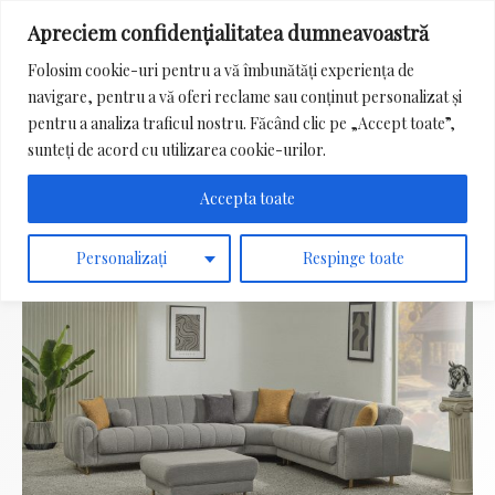
Apreciem confidențialitatea dumneavoastră
Main
Folosim cookie-uri pentru a vă îmbunătăți experiența de
Menu
navigare, pentru a vă oferi reclame sau conținut personalizat și
Search
pentru a analiza traficul nostru. Făcând clic pe „Accept toate”,
for:
sunteți de acord cu utilizarea cookie-urilor.
Accepta toate
Personalizați
Respinge toate