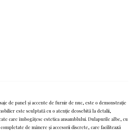
nisaje de panel și accente de furnir de nuc, este o demonstrație
obilier este sculptată cu o atenție deosebită la detalii,
icate care îmbogățesc estetica ansamblului. Dulapurile albe, cu
completate de mânere și accesorii discrete, care facilitează