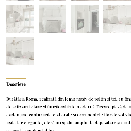
Descriere
Bucătăria Roma, realizată din lemn masiv de paltin și tei, cu fi
de artizanat clasic și funcționalitate modernă. Fiecare piesă de m
evidențiind contururile elaborate și ornamentele florale sofist
ușile lor elegante, oferă un spațiu amplu de depozitare și sunt 
accesul la conținutul lor.