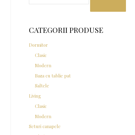
a
r
c
CATEGORII PRODUSE
h
f
Dormitor
o
Clasic
r
Modern
:
Baza cu tablie pat
Saltele
Living
Clasic
Modern
Seturi canapele