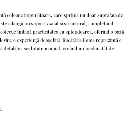
intă coloane impunătoare, care sprijină nu doar suprafața de
obuste adaugă un suport vizual și structural, completând
ă colecție îmbină practicitatea cu splendoarea, oferind o bază
evine o experiență deosebită. Bucătăria Roma reprezintă o
 a detaliilor sculptate manual, creând un mediu atât de
.