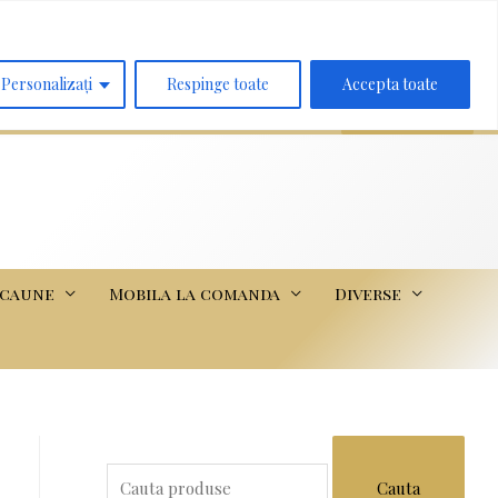
Search
for:
Personalizați
Respinge toate
Accepta toate
scaune
Mobila la comanda
Diverse
S
e