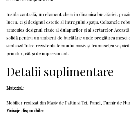
Insula centrală, un element cheie în dinamica bucătăriei, prez
lucru, ci și designul estetic al întregului spațiu. Coloanele r
armonios designul clasic al dulapurilor și al sertarelor. Aceast
solidă pentru un ambient de bucătărie unde pregătirea mesei d
simbioză între rezistența lemnului masiv și frumusețea veșnică
primitor, cât și de impresionant.
Detalii suplimentare
Material:
Mobilier realizat din Masiv de Paltin si Tei, Panel, Furnir de Nuc
Finisaje disponibile: