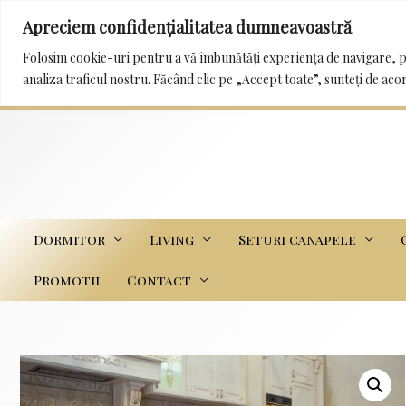
Apreciem confidențialitatea dumneavoastră
0232 222 233 / 0745 989 114 mobila_trans@yah
Folosim cookie-uri pentru a vă îmbunătăți experiența de navigare, p
analiza traficul nostru. Făcând clic pe „Accept toate”, sunteți de aco
Dormitor
Living
Seturi canapele
Promotii
Contact