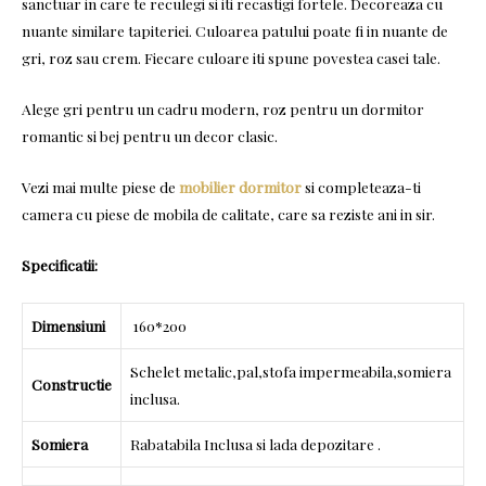
sanctuar in care te reculegi si iti recastigi fortele. Decoreaza cu
nuante similare tapiteriei. Culoarea patului poate fi in nuante de
gri, roz sau crem. Fiecare culoare iti spune povestea casei tale.
Alege gri pentru un cadru modern, roz pentru un dormitor
romantic si bej pentru un decor clasic.
Vezi mai multe piese de
mobilier dormitor
si completeaza-ti
camera cu piese de mobila de calitate, care sa reziste ani in sir.
Specificatii:
Dimensiuni
160*200
Schelet metalic,pal,stofa impermeabila,somiera
Constructie
inclusa.
Somiera
Rabatabila Inclusa si lada depozitare .