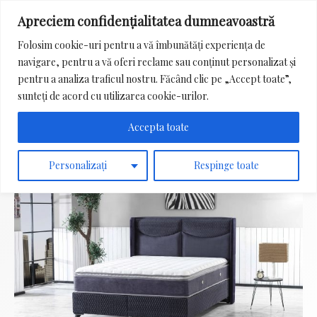
Apreciem confidențialitatea dumneavoastră
Main
Folosim cookie-uri pentru a vă îmbunătăți experiența de
Menu
navigare, pentru a vă oferi reclame sau conținut personalizat și
Search
pentru a analiza traficul nostru. Făcând clic pe „Accept toate”,
for:
sunteți de acord cu utilizarea cookie-urilor.
Accepta toate
Personalizați
Respinge toate