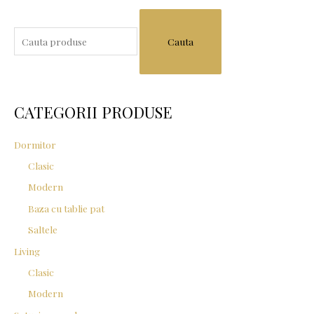
S
e
a
r
c
CATEGORII PRODUSE
h
f
Dormitor
o
Clasic
r
Modern
:
Baza cu tablie pat
Saltele
Living
Clasic
Modern