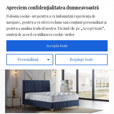
Apreciem confidențialitatea dumneavoastră
Main
Folosim cookie-uri pentru a vă îmbunătăți experiența de
Menu
navigare, pentru a vă oferi reclame sau conținut personalizat și
Search
pentru a analiza traficul nostru. Făcând clic pe „Accept toate”,
for:
sunteți de acord cu utilizarea cookie-urilor.
Accepta toate
Personalizați
Respinge toate