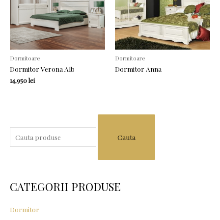
Dormitoare
Dormitoare
Dormitor Verona Alb
Dormitor Anna
14,950
lei
S
e
a
r
c
CATEGORII PRODUSE
h
f
Dormitor
o