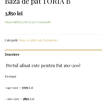
Baza de pat TORIA B
3,850
lei
Disponibil pentru precomandă
Categorii:
Baza cu tablie pat
,
Dormitoare
Descriere
Pretul afisat este pentru Pat 160×200!
Preturi:
-140×200 =
3705
Lei
– 160×200 =
3850
Lei